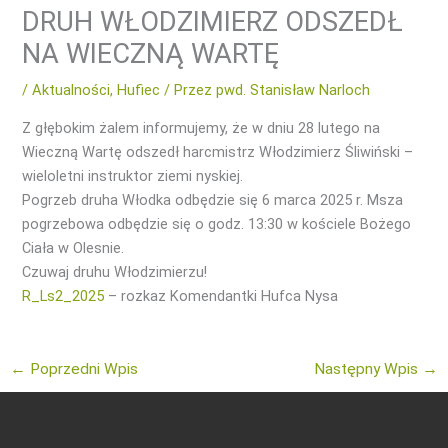
DRUH WŁODZIMIERZ ODSZEDŁ
NA WIECZNĄ WARTĘ
/
Aktualności
,
Hufiec
/ Przez
pwd. Stanisław Narloch
Z głębokim żalem informujemy, że w dniu 28 lutego na
Wieczną Wartę odszedł harcmistrz Włodzimierz Śliwiński –
wieloletni instruktor ziemi nyskiej.
Pogrzeb druha Włodka odbędzie się 6 marca 2025 r. Msza
pogrzebowa odbędzie się o godz. 13:30 w kościele Bożego
Ciała w Olesnie.
Czuwaj druhu Włodzimierzu!
R_Ls2_2025
– rozkaz Komendantki Hufca Nysa
←
Poprzedni Wpis
Następny Wpis
→