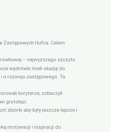
wie Zastępowych Hufca. Celem
orówkowej – najwyższego szczytu
kcie wędrówki mieli okazję do
a i o rozwoju zastępowego. Ta
lorowali korytarze, zobaczyli
wi grotołazi.
ć zbiórki aby były jeszcze lepsze i
ą motywacji i inspiracji do