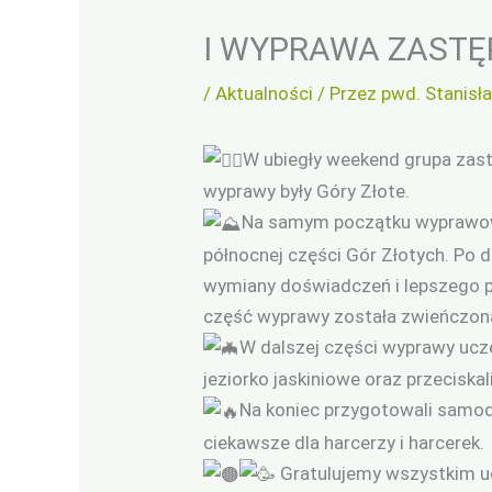
I WYPRAWA ZAST
/
Aktualności
/ Przez
pwd. Stanisł
W ubiegły weekend grupa zas
wyprawy były Góry Złote.
Na samym początku wyprawowe
północnej części Gór Złotych. Po d
wymiany doświadczeń i lepszego poz
część wyprawy została zwieńczon
W dalszej części wyprawy ucz
jeziorko jaskiniowe oraz przeciskal
Na koniec przygotowali samodzi
ciekawsze dla harcerzy i harcerek.
Gratulujemy wszystkim ucz