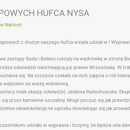
ĘPOWYCH HUFCA NYSA
aw Narloch
tępowych z drużyn naszego hufca wzięła udział w I Wypra
 zastępy Susły i Bobery ruszyły na wędrówkę w stronę B
rodze odwiedzili nieistniejącą już prawie Wrzosówkę. W tra
nania się. Na szczycie czekały na nich zajęcia o roli lider
a wejściem na wieżę widokową.
estnicy mieli okazję odwiedzić
Jaskinia Radochowska
. Eksp
i się przez kamienne szczeliny. Mogli poczuć się jak prawdzi
elnie obiadokolację na ognisku dowiadując się jak prowadzi
estnikom udziału w wyprawie i liczymy, że będzie ona dawk