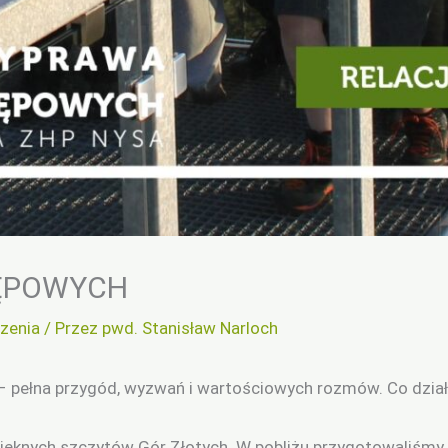
TĘPOWYCH
zenia
/ Przez
pwd. Stanisław Narloch
 pełna przygód, wyzwań i wartościowych rozmów. Co dział
pięknych szczytów Gór Złotych. W pobliżu przygotowaliśmy