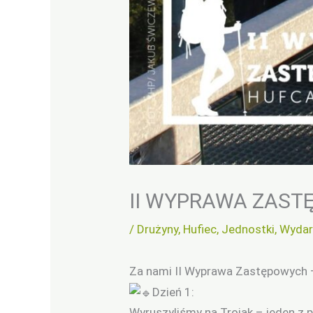
II WYPRAWA ZAS
/
Drużyny
,
Hufiec
,
Jednostki
,
Wydar
Za nami II Wyprawa Zastępowych –
Dzień 1:
Wyruszyliśmy na Trojak – jeden z 