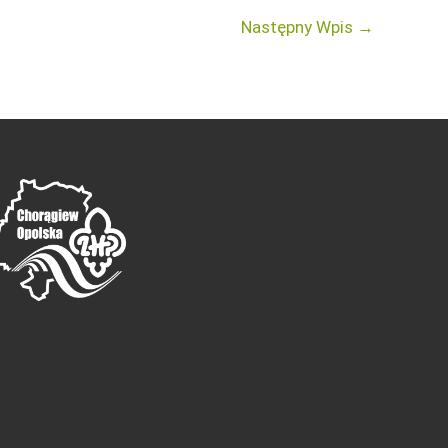
Następny Wpis
→