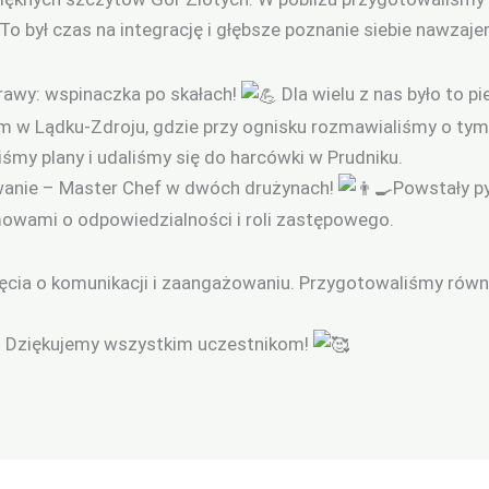
To był czas na integrację i głębsze poznanie siebie nawzaje
rawy: wspinaczka po skałach!
Dla wielu z nas było to p
 w Lądku-Zdroju, gdzie przy ognisku rozmawialiśmy o tym, c
iśmy plany i udaliśmy się do harcówki w Prudniku.
wanie – Master Chef w dwóch drużynach!
Powstały p
mowami o odpowiedzialności i roli zastępowego.
jęcia o komunikacji i zaangażowaniu. Przygotowaliśmy równ
ń. Dziękujemy wszystkim uczestnikom!