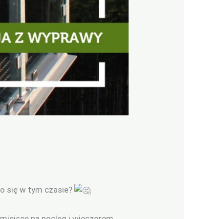
o się w tym czasie?
 miejsce na nocleg i wieczorem