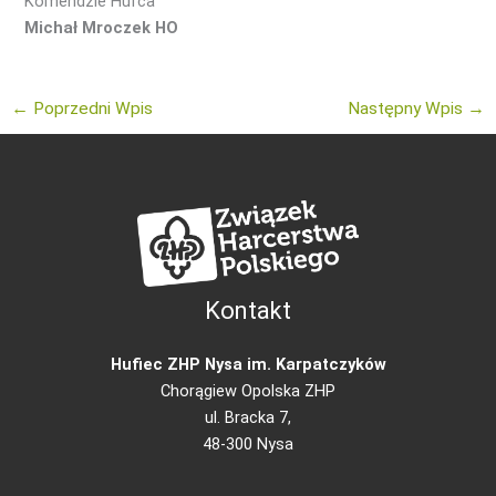
Komendzie Hufca
Michał Mroczek HO
←
Poprzedni Wpis
Następny Wpis
→
Kontakt
Hufiec ZHP Nysa im. Karpatczyków
Chorągiew Opolska ZHP
ul. Bracka 7,
48-300 Nysa