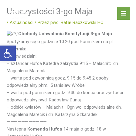
Przejdź
Mai
Uroczystości 3-go Maja
do
Men
treści
/
Aktualności
/ Przez
pwd. Rafał Raczkowski HO
Obchody Uchwalania Konstytucji 3-go Maja
Spotykamy się o godzinie 10:20 pod Pomnikiem na pl.
Otwórz pasek narzędzi
Kopernika
Odpowiedzialni:
– sztandar Hufca Katedra zakrystia 9:15 – Malachit; dh.
Magdalena Marecik
– warta pod dzwonnicą godz. 9:15 do 9:45 2 osoby
odpowiedzialny phm. Stanisław Wróbel
– warta pod pomnikiem godz. 9:30 do końca uroczystości
odpowiedzialny pwd. Radosław Dunaj
– odbiór kwiatów – Malachit i Ogniwo; odpowiedzialne dh.
Magdalena Marecik i dh. Katarzyna Szkaradek
———————————-
Następna
Komenda Hufca
14 maja o godz. 18 w