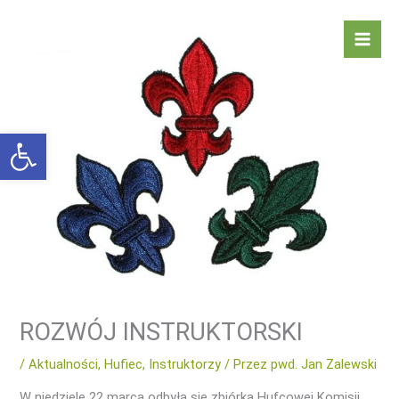
Przejdź
Mai
do
Men
treści
Otwórz pasek narzędzi
ROZWÓJ INSTRUKTORSKI
/
Aktualności
,
Hufiec
,
Instruktorzy
/ Przez
pwd. Jan Zalewski
W niedzielę 22 marca odbyła się zbiórka Hufcowej Komisji