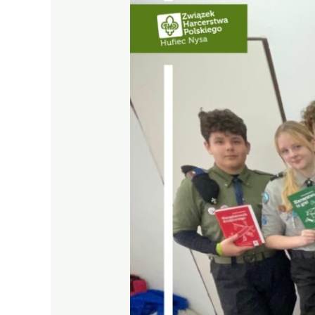
PRZYBOCZNYCH
„KROPLA”
💧