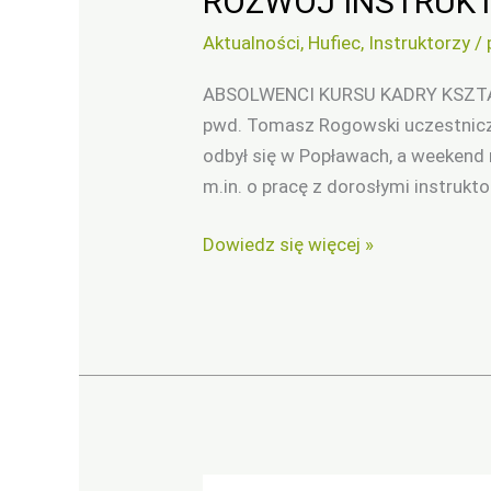
ROZWÓJ INSTRUKT
Aktualności
,
Hufiec
,
Instruktorzy
/
ABSOLWENCI KURSU KADRY KSZTAŁC
pwd. Tomasz Rogowski uczestniczy
odbył się w Popławach, a weekend 
m.in. o pracę z dorosłymi instrukt
Dowiedz się więcej »
ROZWÓJ