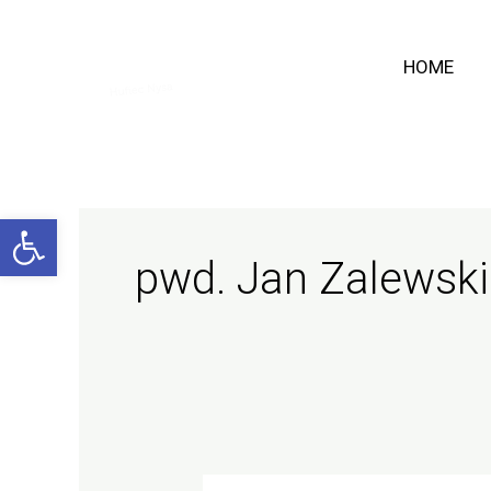
Przejdź
do
HOME
treści
Otwórz pasek narzędzi
pwd. Jan Zalewski
ROZWÓJ