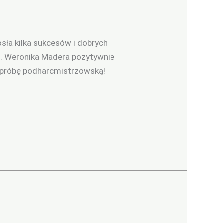
osła kilka sukcesów i dobrych
h. Weronika Madera pozytywnie
ą próbę podharcmistrzowską!