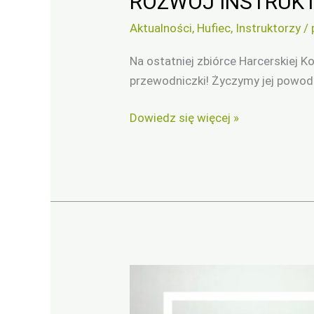
ROZWÓJ INSTRUKT
Aktualności
,
Hufiec
,
Instruktorzy
/
Na ostatniej zbiórce Harcerskiej K
przewodniczki! Życzymy jej powodze
Dowiedz się więcej »
KURS
ZASTĘPOWYCH
I