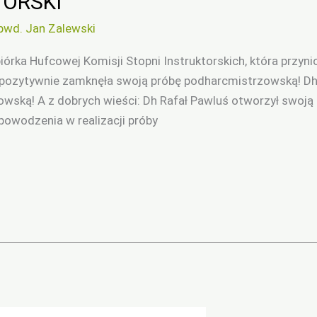
ORSKI
pwd. Jan Zalewski
iórka Hufcowej Komisji Stopni Instruktorskich, która przyni
ec pozytywnie zamknęła swoją próbę podharcmistrzowską! D
wską! A z dobrych wieści: Dh Rafał Pawluś otworzył swoj
powodzenia w realizacji próby