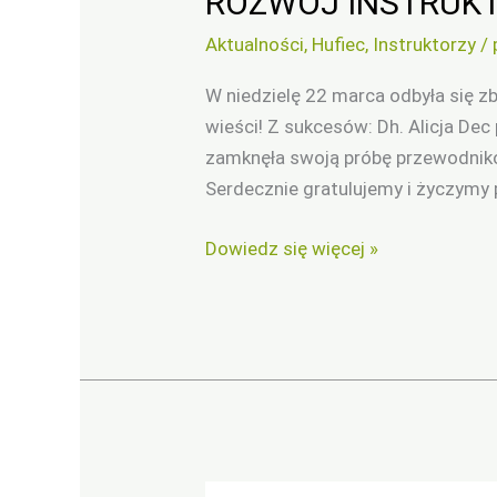
ROZWÓJ INSTRUKT
Aktualności
,
Hufiec
,
Instruktorzy
/
W niedzielę 22 marca odbyła się zb
wieści! Z sukcesów: Dh. Alicja D
zamknęła swoją próbę przewodniko
Serdecznie gratulujemy i życzymy 
Dowiedz się więcej »
ROZWÓJ