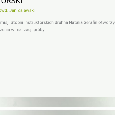
ORSKI
pwd. Jan Zalewski
omisji Stopni Instruktorskich druhna Natalia Serafin otworz
nia w realizacji próby!